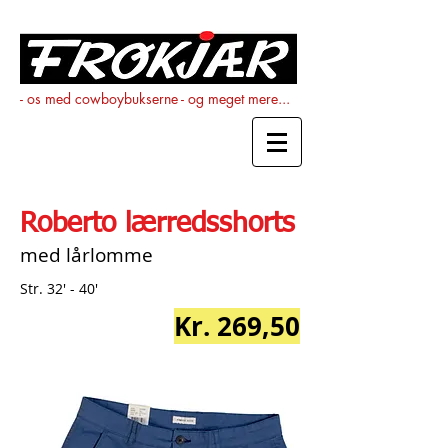
- os med cowboybukserne - og meget mere...
Roberto lærredsshorts
med lårlomme
Str. 32' - 40'
Kr. 269,50